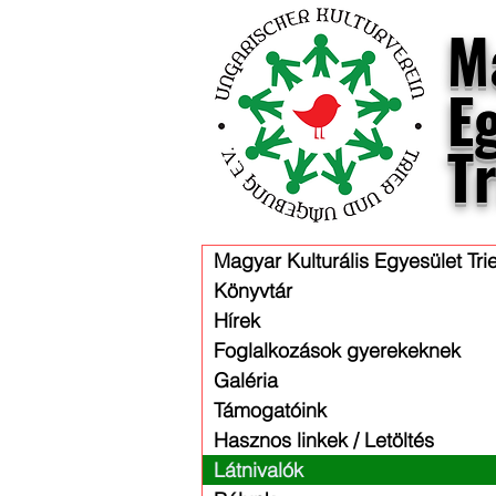
M
E
T
Magyar Kulturális Egyesület Tri
Könyvtár
Hírek
Foglalkozások gyerekeknek
Galéria
Támogatóink
Hasznos linkek / Letöltés
Látnivalók