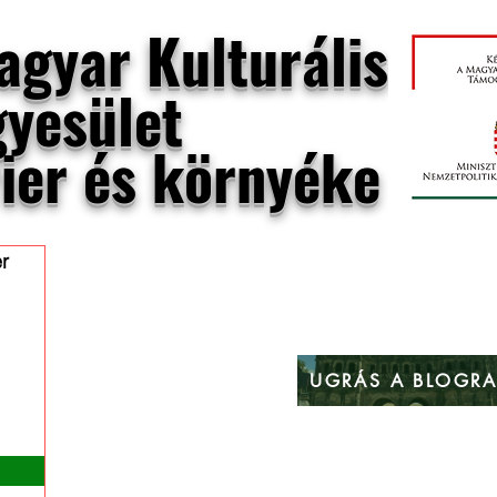
agyar Kulturális
gyesület
rier és környéke
er
UGRÁS A BLOGR