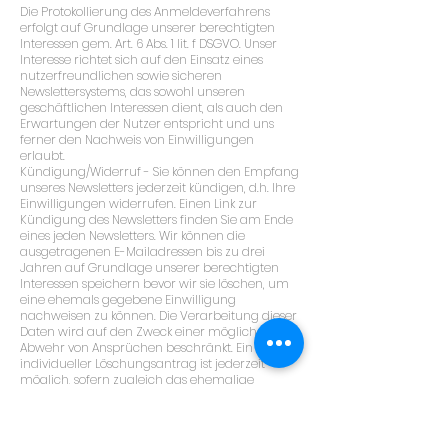
Die Protokollierung des Anmeldeverfahrens
erfolgt auf Grundlage unserer berechtigten
Interessen gem. Art. 6 Abs. 1 lit. f DSGVO. Unser
Interesse richtet sich auf den Einsatz eines
nutzerfreundlichen sowie sicheren
Newslettersystems, das sowohl unseren
geschäftlichen Interessen dient, als auch den
Erwartungen der Nutzer entspricht und uns
ferner den Nachweis von Einwilligungen
erlaubt.
Kündigung/Widerruf - Sie können den Empfang
unseres Newsletters jederzeit kündigen, d.h. Ihre
Einwilligungen widerrufen. Einen Link zur
Kündigung des Newsletters finden Sie am Ende
eines jeden Newsletters. Wir können die
ausgetragenen E-Mailadressen bis zu drei
Jahren auf Grundlage unserer berechtigten
Interessen speichern bevor wir sie löschen, um
eine ehemals gegebene Einwilligung
nachweisen zu können. Die Verarbeitung dieser
Daten wird auf den Zweck einer möglichen
Abwehr von Ansprüchen beschränkt. Ein
individueller Löschungsantrag ist jederzeit
möglich, sofern zugleich das ehemalige
Bestehen einer Einwilligung bestätigt wird.
Newsletter - Mailchimp
Der Versand der Newsletter erfolgt mittels des