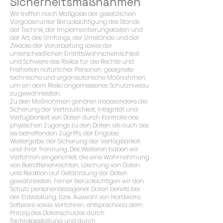
Sicherheitsmaßnahmen
Wir treffen nach Maßgabe der gesetzlichen
Vorgabenunter Berücksichtigung des Stands
der Technik, der Implementierungskosten und
der Art, des Umfangs, der Umstände und der
Zwecke der Verarbeitung sowie der
unterschiedlichen Eintrittswahrscheinlichkeit
und Schwere des Risikos für die Rechte und
Freiheiten natürlicher Personen, geeignete
technische und organisatorische Maßnahmen,
um ein dem Risiko angemessenes Schutzniveau
zu gewährleisten.
Zu den Maßnahmen gehören insbesondere die
Sicherung der Vertraulichkeit, Integrität und
Verfügbarkeit von Daten durch Kontrolle des
physischen Zugangs zu den Daten, als auch des
sie betreffenden Zugriffs, der Eingabe,
Weitergabe, der Sicherung der Verfügbarkeit
und ihrer Trennung. Des Weiteren haben wir
Verfahren eingerichtet, die eine Wahrnehmung
von Betroffenenrechten, Löschung von Daten
und Reaktion auf Gefährdung der Daten
gewährleisten. Ferner berücksichtigen wir den
Schutz personenbezogener Daten bereits bei
der Entwicklung, bzw. Auswahl von Hardware,
Software sowie Verfahren, entsprechend dem
Prinzip des Datenschutzes durch
Technikgestaltung und durch