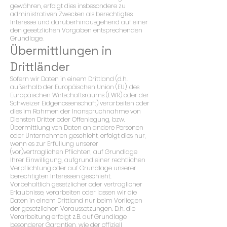
gewähren, erfolgt dies insbesondere zu
administrativen Zwecken als berechtigtes
Interesse und darüberhinausgehend auf einer
den gesetzlichen Vorgaben entsprechenden
Grundlage.
Übermittlungen in
Drittländer
Sofern wir Daten in einem Drittland (d.h.
außerhalb der Europäischen Union (EU), des
Europäischen Wirtschaftsraums (EWR) oder der
Schweizer Eidgenossenschaft) verarbeiten oder
dies im Rahmen der Inanspruchnahme von
Diensten Dritter oder Offenlegung, bzw.
Übermittlung von Daten an andere Personen
oder Unternehmen geschieht, erfolgt dies nur,
wenn es zur Erfüllung unserer
(vor)vertraglichen Pflichten, auf Grundlage
Ihrer Einwilligung, aufgrund einer rechtlichen
Verpflichtung oder auf Grundlage unserer
berechtigten Interessen geschieht.
Vorbehaltlich gesetzlicher oder vertraglicher
Erlaubnisse, verarbeiten oder lassen wir die
Daten in einem Drittland nur beim Vorliegen
der gesetzlichen Voraussetzungen. D.h. die
Verarbeitung erfolgt z.B. auf Grundlage
besonderer Garantien, wie der offiziell