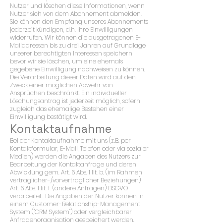
Nutzer und löschen diese Informationen, wenn
Nutzer sich von dem Abonnement abmelden.
Sie können den Empfang unseres Abonnements
jederzeit kündigen, d.h. Ihre Einwilligungen
widerrufen. Wir können die ausgetragenen E-
Mailadressen bis zu drei Jahren auf Grundlage
unserer berechtigten Interessen speichern
bevor wir sie löschen, um eine ehemals
gegebene Einwilligung nachweisen zu können.
Die Verarbeitung dieser Daten wird auf den
Zweck einer möglichen Abwehr von
Ansprüchen beschränkt. Ein individueller
Löschungsantrag ist jederzeit möglich, sofern
zugleich das ehemalige Bestehen einer
Einwilligung bestätigt wird.
Kontaktaufnahme
Bei der Kontaktaufnahme mit uns (z.B. per
Kontaktformular, E-Mail, Telefon oder via sozialer
Medien) werden die Angaben des Nutzers zur
Bearbeitung der Kontaktanfrage und deren
Abwicklung gem. Art. 6 Abs. 1 lit. b. (im Rahmen
vertraglicher-/vorvertraglicher Beziehungen),
Art. 6 Abs. 1 lit. f. (andere Anfragen) DSGVO
verarbeitet.. Die Angaben der Nutzer können in
einem Customer-Relationship-Management
System ("CRM System") oder vergleichbarer
Anfragenorganisation gespeichert werden.