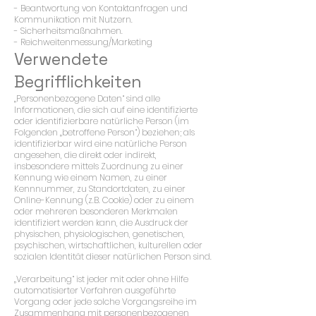
- Beantwortung von Kontaktanfragen und
Kommunikation mit Nutzern.
- Sicherheitsmaßnahmen.
- Reichweitenmessung/Marketing
Verwendete
Begrifflichkeiten
„Personenbezogene Daten“ sind alle
Informationen, die sich auf eine identifizierte
oder identifizierbare natürliche Person (im
Folgenden „betroffene Person“) beziehen; als
identifizierbar wird eine natürliche Person
angesehen, die direkt oder indirekt,
insbesondere mittels Zuordnung zu einer
Kennung wie einem Namen, zu einer
Kennnummer, zu Standortdaten, zu einer
Online-Kennung (z.B. Cookie) oder zu einem
oder mehreren besonderen Merkmalen
identifiziert werden kann, die Ausdruck der
physischen, physiologischen, genetischen,
psychischen, wirtschaftlichen, kulturellen oder
sozialen Identität dieser natürlichen Person sind.
„Verarbeitung“ ist jeder mit oder ohne Hilfe
automatisierter Verfahren ausgeführte
Vorgang oder jede solche Vorgangsreihe im
Zusammenhang mit personenbezogenen