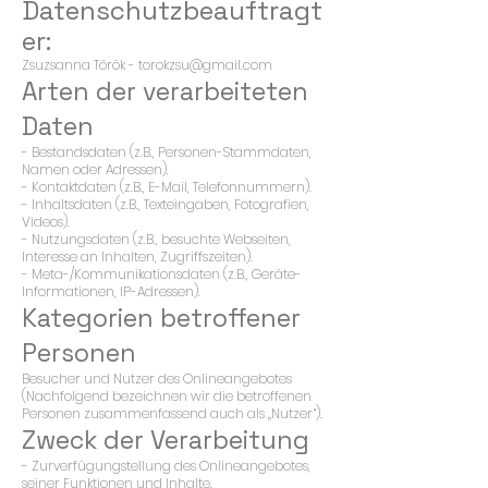
Datenschutzbeauftragt
er:
Zsuzsanna Török -
torokzsu@gmail.com
Arten der verarbeiteten
Daten
- Bestandsdaten (z.B., Personen-Stammdaten,
Namen oder Adressen).
- Kontaktdaten (z.B., E-Mail, Telefonnummern).
- Inhaltsdaten (z.B., Texteingaben, Fotografien,
Videos).
- Nutzungsdaten (z.B., besuchte Webseiten,
Interesse an Inhalten, Zugriffszeiten).
- Meta-/Kommunikationsdaten (z.B., Geräte-
Informationen, IP-Adressen).
Kategorien betroffener
Personen
Besucher und Nutzer des Onlineangebotes
(Nachfolgend bezeichnen wir die betroffenen
Personen zusammenfassend auch als „Nutzer“).
Zweck der Verarbeitung
- Zurverfügungstellung des Onlineangebotes,
seiner Funktionen und Inhalte.