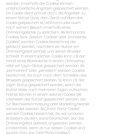
werden. Innerhalb der Cookies können
unterschiedliche Angaben gespeichert werden.
Ein Cookie dient primär dazu, die Angaben zu
einem Nutzer (bzw. dem Gerät auf dem das
Cookie gespeichert ist) während oder auch
nach seinem Besuch innerhalb eines
Onlineangebotes zu speichern. Als temporäre
Cookies, bzw. „Session-Cookies“ oder „transiente
Cookies“, werden Cookies bezeichnet, die
gelöscht werden, nachdem ein Nutzer ein
Onlineangebot verlässt und seinen Browser
schließt. In einem solchen Cookie kann z.B. der
Inhalt eines Warenkorbs in einem Onlineshop
oder ein Login-Status gespeichert werden. Als
„permanent“ oder „persistent“ werden Cookies
bezeichnet, die auch nach dem Schließen des
Browsers gespeichert bleiben. So kann z.B. der
Login-Status gespeichert werden, wenn die
Nutzer diese nach mehreren Tagen aufsuchen.
Ebenso können in einem solchen Cookie die
Interessen der Nutzer gespeichert werden, die
für Reichweitenmessung oder Marketingzwecke
verwendet werden. Als „Third-Party-Cookie“
werden Cookies bezeichnet, die von anderen
Anbietern als dem Verantwortlichen, der das
Onlineangebot betreibt, angeboten werden
(andernfalls, wenn es nur dessen Cookies sind
spricht man von „First-Party Cookies“).