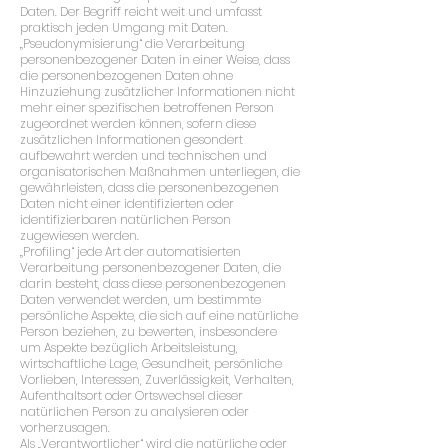
Daten. Der Begriff reicht weit und umfasst
praktisch jeden Umgang mit Daten.
„Pseudonymisierung“ die Verarbeitung
personenbezogener Daten in einer Weise, dass
die personenbezogenen Daten ohne
Hinzuziehung zusätzlicher Informationen nicht
mehr einer spezifischen betroffenen Person
zugeordnet werden können, sofern diese
zusätzlichen Informationen gesondert
aufbewahrt werden und technischen und
organisatorischen Maßnahmen unterliegen, die
gewährleisten, dass die personenbezogenen
Daten nicht einer identifizierten oder
identifizierbaren natürlichen Person
zugewiesen werden.
„Profiling“ jede Art der automatisierten
Verarbeitung personenbezogener Daten, die
darin besteht, dass diese personenbezogenen
Daten verwendet werden, um bestimmte
persönliche Aspekte, die sich auf eine natürliche
Person beziehen, zu bewerten, insbesondere
um Aspekte bezüglich Arbeitsleistung,
wirtschaftliche Lage, Gesundheit, persönliche
Vorlieben, Interessen, Zuverlässigkeit, Verhalten,
Aufenthaltsort oder Ortswechsel dieser
natürlichen Person zu analysieren oder
vorherzusagen.
Als „Verantwortlicher“ wird die natürliche oder