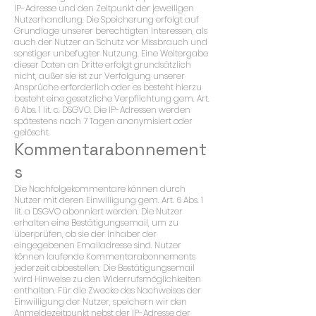
IP-Adresse und den Zeitpunkt der jeweiligen
Nutzerhandlung. Die Speicherung erfolgt auf
Grundlage unserer berechtigten Interessen, als
auch der Nutzer an Schutz vor Missbrauch und
sonstiger unbefugter Nutzung. Eine Weitergabe
dieser Daten an Dritte erfolgt grundsätzlich
nicht, außer sie ist zur Verfolgung unserer
Ansprüche erforderlich oder es besteht hierzu
besteht eine gesetzliche Verpflichtung gem. Art.
6 Abs. 1 lit. c. DSGVO. Die IP-Adressen werden
spätestens nach 7 Tagen anonymisiert oder
gelöscht.
Kommentarabonnement
s
Die Nachfolgekommentare können durch
Nutzer mit deren Einwilligung gem. Art. 6 Abs. 1
lit. a DSGVO abonniert werden. Die Nutzer
erhalten eine Bestätigungsemail, um zu
überprüfen, ob sie der Inhaber der
eingegebenen Emailadresse sind. Nutzer
können laufende Kommentarabonnements
jederzeit abbestellen. Die Bestätigungsemail
wird Hinweise zu den Widerrufsmöglichkeiten
enthalten. Für die Zwecke des Nachweises der
Einwilligung der Nutzer, speichern wir den
Anmeldezeitpunkt nebst der IP-Adresse der