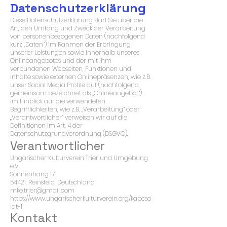
Datenschutzerklärung
Diese Datenschutzerklärung klärt Sie über die
Art, den Umfang und Zweck der Verarbeitung
von personenbezogenen Daten (nachfolgend
kurz „Daten“) im Rahmen der Erbringung
unserer Leistungen sowie innerhalb unseres
Onlineangebotes und der mit ihm
verbundenen Webseiten, Funktionen und
Inhalte sowie externen Onlinepräsenzen, wie z.B.
unser Social Media Profile auf (nachfolgend
gemeinsam bezeichnet als „Onlineangebot“).
Im Hinblick auf die verwendeten
Begrifflichkeiten, wie z.B. „Verarbeitung“ oder
„Verantwortlicher“ verweisen wir auf die
Definitionen im Art. 4 der
Datenschutzgrundverordnung (DSGVO).
Verantwortlicher
Ungarischer Kulturverein Trier und Umgebung
e.V.
Sonnenhang 17
54421, Reinsfeld, Deutschland
mke.trier@gmail.com
https://www.ungarischerkulturverein.org/kapcso
lat-1
Kontakt