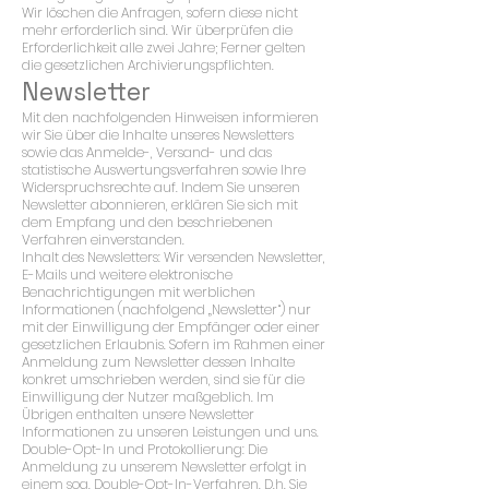
Wir löschen die Anfragen, sofern diese nicht
mehr erforderlich sind. Wir überprüfen die
Erforderlichkeit alle zwei Jahre; Ferner gelten
die gesetzlichen Archivierungspflichten.
Newsletter
Mit den nachfolgenden Hinweisen informieren
wir Sie über die Inhalte unseres Newsletters
sowie das Anmelde-, Versand- und das
statistische Auswertungsverfahren sowie Ihre
Widerspruchsrechte auf. Indem Sie unseren
Newsletter abonnieren, erklären Sie sich mit
dem Empfang und den beschriebenen
Verfahren einverstanden.
Inhalt des Newsletters: Wir versenden Newsletter,
E-Mails und weitere elektronische
Benachrichtigungen mit werblichen
Informationen (nachfolgend „Newsletter“) nur
mit der Einwilligung der Empfänger oder einer
gesetzlichen Erlaubnis. Sofern im Rahmen einer
Anmeldung zum Newsletter dessen Inhalte
konkret umschrieben werden, sind sie für die
Einwilligung der Nutzer maßgeblich. Im
Übrigen enthalten unsere Newsletter
Informationen zu unseren Leistungen und uns.
Double-Opt-In und Protokollierung: Die
Anmeldung zu unserem Newsletter erfolgt in
einem sog. Double-Opt-In-Verfahren. D.h. Sie