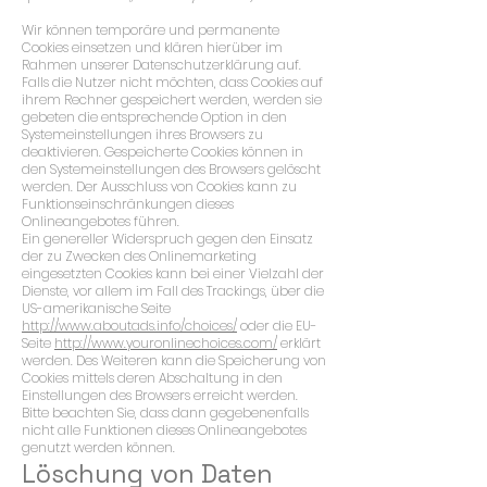
Wir können temporäre und permanente
Cookies einsetzen und klären hierüber im
Rahmen unserer Datenschutzerklärung auf.
Falls die Nutzer nicht möchten, dass Cookies auf
ihrem Rechner gespeichert werden, werden sie
gebeten die entsprechende Option in den
Systemeinstellungen ihres Browsers zu
deaktivieren. Gespeicherte Cookies können in
den Systemeinstellungen des Browsers gelöscht
werden. Der Ausschluss von Cookies kann zu
Funktionseinschränkungen dieses
Onlineangebotes führen.
Ein genereller Widerspruch gegen den Einsatz
der zu Zwecken des Onlinemarketing
eingesetzten Cookies kann bei einer Vielzahl der
Dienste, vor allem im Fall des Trackings, über die
US-amerikanische Seite
http://www.aboutads.info/choices/
oder die EU-
Seite
http://www.youronlinechoices.com/
erklärt
werden. Des Weiteren kann die Speicherung von
Cookies mittels deren Abschaltung in den
Einstellungen des Browsers erreicht werden.
Bitte beachten Sie, dass dann gegebenenfalls
nicht alle Funktionen dieses Onlineangebotes
genutzt werden können.
Löschung von Daten