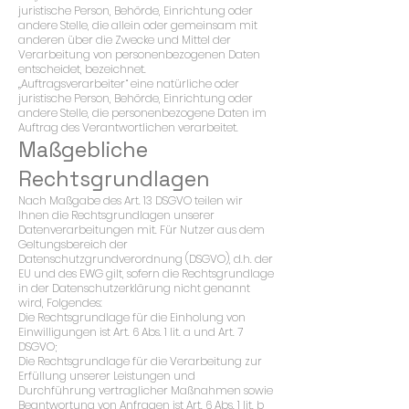
juristische Person, Behörde, Einrichtung oder
andere Stelle, die allein oder gemeinsam mit
anderen über die Zwecke und Mittel der
Verarbeitung von personenbezogenen Daten
entscheidet, bezeichnet.
„Auftragsverarbeiter“ eine natürliche oder
juristische Person, Behörde, Einrichtung oder
andere Stelle, die personenbezogene Daten im
Auftrag des Verantwortlichen verarbeitet.
Maßgebliche
Rechtsgrundlagen
Nach Maßgabe des Art. 13 DSGVO teilen wir
Ihnen die Rechtsgrundlagen unserer
Datenverarbeitungen mit. Für Nutzer aus dem
Geltungsbereich der
Datenschutzgrundverordnung (DSGVO), d.h. der
EU und des EWG gilt, sofern die Rechtsgrundlage
in der Datenschutzerklärung nicht genannt
wird, Folgendes:
Die Rechtsgrundlage für die Einholung von
Einwilligungen ist Art. 6 Abs. 1 lit. a und Art. 7
DSGVO;
Die Rechtsgrundlage für die Verarbeitung zur
Erfüllung unserer Leistungen und
Durchführung vertraglicher Maßnahmen sowie
Beantwortung von Anfragen ist Art. 6 Abs. 1 lit. b