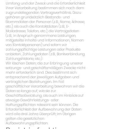
Umfang und der Zweck und die Erforderlichkeit
ihrer Verarbeitung bestimmen sich nach dem
zugrundeliegenden Vertragsverhältnis. Dazu
gehören grundsätzlich Bestands- und
Stammdaten der Personen (z.B., Name, Adresse,
etc.), als auch die Kontaktdaten (z.B., E-
Mailadresse, Telefon, etc.), die Vertragsdaten
(z.B., in Anspruch genommene Leistungen,
mitgeteilte Inhalte und Informationen, Namen
von Kontaktpersonen) und sofern wir
zahlungspflichtige Leistungen oder Produkte
anbieten, Zahlungsdaten (z.B., Bankverbindung,
Zahlungshistorie, etc.).
Wir löschen Daten, die zur Erbringung unserer
satzungs- und geschäftsmäßigen Zwecke nicht
mehr erforderlich sind. Dies bestimmt sich
entsprechend der jeweiligen Aufgaben und
vertraglichen Beziehungen. Im Fall
geschäftlicher Verarbeitung bewahren wir die
Daten so lange auf, wie sie zur
Geschäftsabwicklung, als auch im Hinblick auf
etwaige Gewährleistungs- oder
Haftungspflichten relevant sein können. Die
Erforderlichkeit der Aufbewahrung der Daten
wird alle drei Jahre überprüft; im Übrigen
gelten die gesetzlichen
Aufbewahrungspflichten.