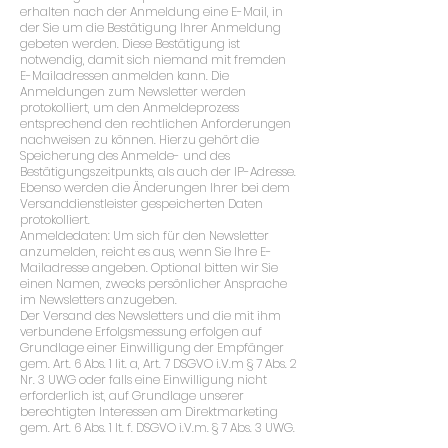
erhalten nach der Anmeldung eine E-Mail, in
der Sie um die Bestätigung Ihrer Anmeldung
gebeten werden. Diese Bestätigung ist
notwendig, damit sich niemand mit fremden
E-Mailadressen anmelden kann. Die
Anmeldungen zum Newsletter werden
protokolliert, um den Anmeldeprozess
entsprechend den rechtlichen Anforderungen
nachweisen zu können. Hierzu gehört die
Speicherung des Anmelde- und des
Bestätigungszeitpunkts, als auch der IP-Adresse.
Ebenso werden die Änderungen Ihrer bei dem
Versanddienstleister gespeicherten Daten
protokolliert.
Anmeldedaten: Um sich für den Newsletter
anzumelden, reicht es aus, wenn Sie Ihre E-
Mailadresse angeben. Optional bitten wir Sie
einen Namen, zwecks persönlicher Ansprache
im Newsletters anzugeben.
Der Versand des Newsletters und die mit ihm
verbundene Erfolgsmessung erfolgen auf
Grundlage einer Einwilligung der Empfänger
gem. Art. 6 Abs. 1 lit. a, Art. 7 DSGVO i.V.m § 7 Abs. 2
Nr. 3 UWG oder falls eine Einwilligung nicht
erforderlich ist, auf Grundlage unserer
berechtigten Interessen am Direktmarketing
gem. Art. 6 Abs. 1 lt. f. DSGVO i.V.m. § 7 Abs. 3 UWG.