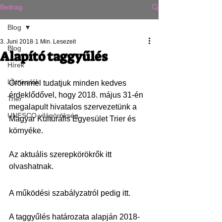
Beitrag
Blog
3. Juni 2018
1 Min. Lesezeit
Blog
Alapító taggyűlés
Hírek
Látnivalók
Örömmel tudatjuk minden kedves 
érdeklődővel, hogy 2018. május 31-én 
Trier
megalapult hivatalos szervezetünk a 
UNESCO világörökség
Magyar Kulturális Egyesület Trier és 
környéke.
Az aktuális szerepkörökrők itt 
olvashatnak.
A működési szabályzatról pedig itt.
A taggyűlés határozata alapján 2018-