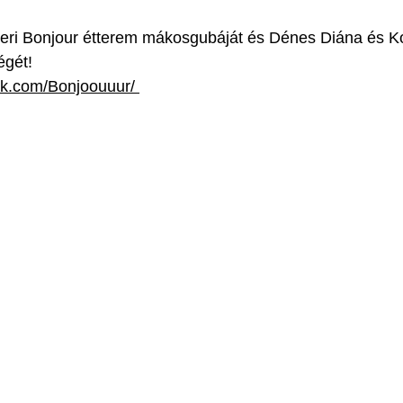
rieri Bonjour étterem mákosgubáját és Dénes Diána és 
égét!
ok.com/Bonjoouuur/ 