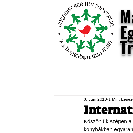
M
E
T
Blog
Hírek
Látnivalók
T
8. Juni 2019
1 Min. Lesez
Internat
Köszönjük szépen a 
konyhákban egyarán