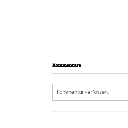
2020/21-es tanév
Kommentare
Kedves Gyerekek! A járványügyi
helyzetre való tekintettel továbbra
is online illetve levelező
Kommentar verfassen...
formában működik a TRIERI
MAGYAR ISKOLA....