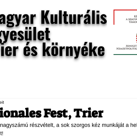
agyar Kulturális
gyesület
rier és környéke
rier
UNESCO világörökség
eit
ionales Fest, Trier
nagyszámú részvételt, a sok szorgos kéz munkáját a hel
t!