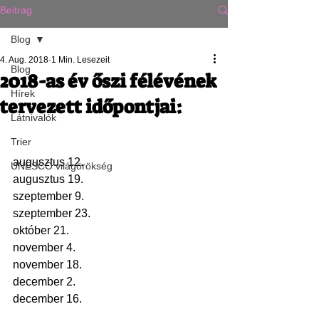
Beitrag
Blog
4. Aug. 2018
1 Min. Lesezeit
Blog
2018-as év őszi félévének
Hírek
tervezett időpontjai:
Látnivalók
Trier
augusztus 12.
UNESCO világörökség
augusztus 19.
szeptember 9. 
szeptember 23.
október 21.
november 4.
november 18.
december 2.
december 16.