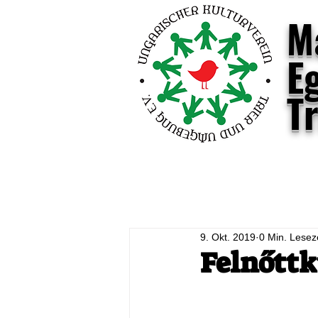
M
E
T
Blog
Hírek
Látnivalók
T
9. Okt. 2019
0 Min. Lesez
Felnőttk