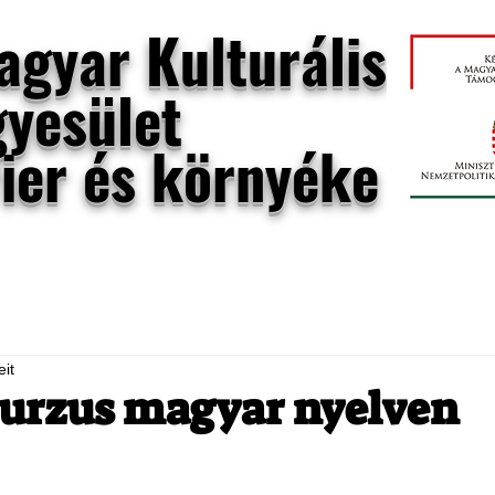
agyar Kulturális
gyesület
rier és környéke
rier
UNESCO világörökség
eit
urzus magyar nyelven